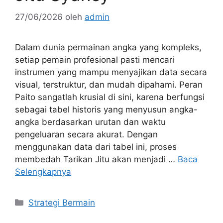
27/06/2026
oleh
admin
Dalam dunia permainan angka yang kompleks,
setiap pemain profesional pasti mencari
instrumen yang mampu menyajikan data secara
visual, terstruktur, dan mudah dipahami. Peran
Paito sangatlah krusial di sini, karena berfungsi
sebagai tabel historis yang menyusun angka-
angka berdasarkan urutan dan waktu
pengeluaran secara akurat. Dengan
menggunakan data dari tabel ini, proses
membedah Tarikan Jitu akan menjadi …
Baca
Selengkapnya
Kategori
Strategi Bermain