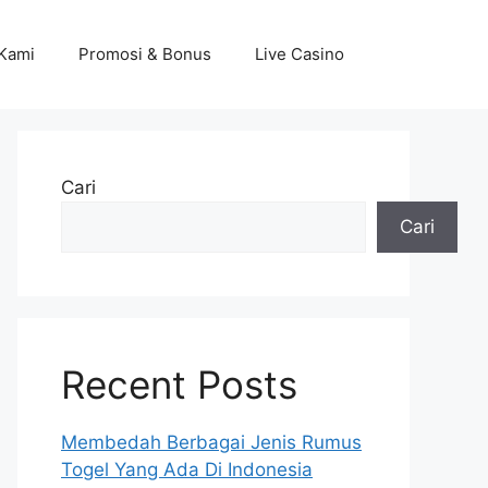
Kami
Promosi & Bonus
Live Casino
Cari
Cari
Recent Posts
Membedah Berbagai Jenis Rumus
Togel Yang Ada Di Indonesia