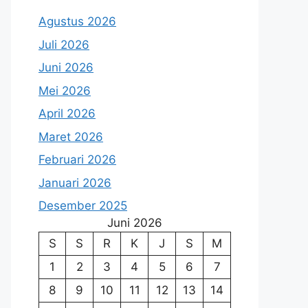
Agustus 2026
Juli 2026
Juni 2026
Mei 2026
April 2026
Maret 2026
Februari 2026
Januari 2026
Desember 2025
Juni 2026
S
S
R
K
J
S
M
1
2
3
4
5
6
7
8
9
10
11
12
13
14