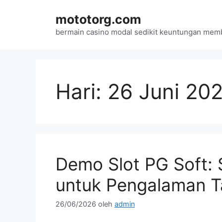
Langsung
mototorg.com
ke
isi
bermain casino modal sedikit keuntungan mem
Hari:
26 Juni 20
Demo Slot PG Soft: S
untuk Pengalaman T
26/06/2026
oleh
admin