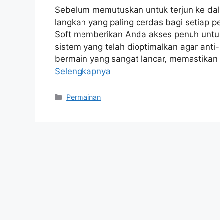
Sebelum memutuskan untuk terjun ke dal
langkah yang paling cerdas bagi setiap 
Soft memberikan Anda akses penuh unt
sistem yang telah dioptimalkan agar ant
bermain yang sangat lancar, memastikan s
Selengkapnya
Kategori
Permainan