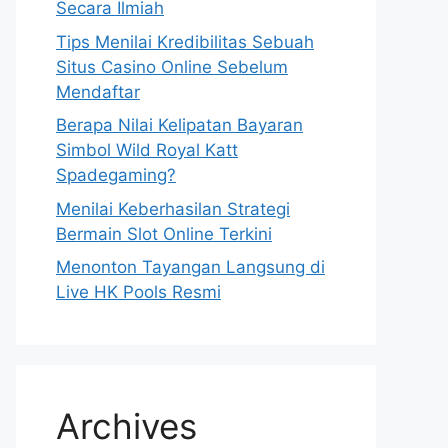
Secara Ilmiah
Tips Menilai Kredibilitas Sebuah
Situs Casino Online Sebelum
Mendaftar
Berapa Nilai Kelipatan Bayaran
Simbol Wild Royal Katt
Spadegaming?
Menilai Keberhasilan Strategi
Bermain Slot Online Terkini
Menonton Tayangan Langsung di
Live HK Pools Resmi
Archives