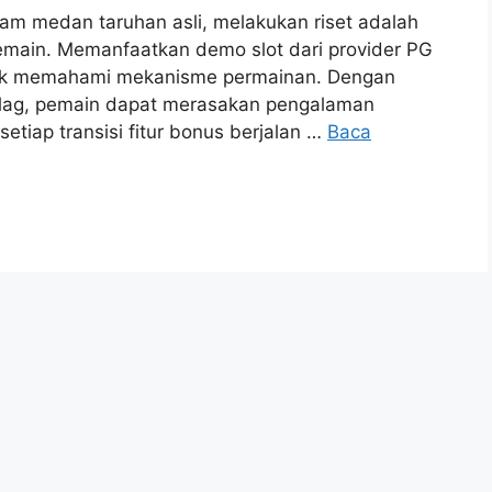
am medan taruhan asli, melakukan riset adalah
pemain. Memanfaatkan demo slot dari provider PG
uk memahami mekanisme permainan. Dengan
i-lag, pemain dapat merasakan pengalaman
etiap transisi fitur bonus berjalan …
Baca