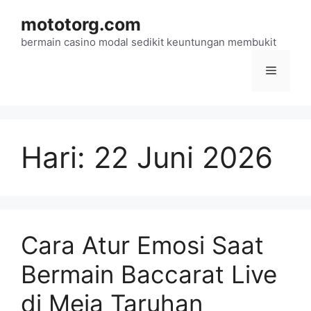
Langsung
mototorg.com
ke
isi
bermain casino modal sedikit keuntungan membukit
Menu
Hari:
22 Juni 2026
Cara Atur Emosi Saat
Bermain Baccarat Live
di Meja Taruhan