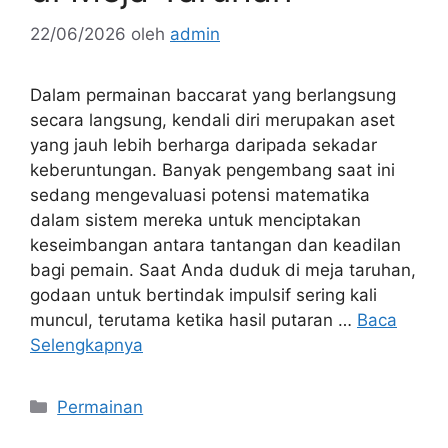
22/06/2026
oleh
admin
Dalam permainan baccarat yang berlangsung
secara langsung, kendali diri merupakan aset
yang jauh lebih berharga daripada sekadar
keberuntungan. Banyak pengembang saat ini
sedang mengevaluasi potensi matematika
dalam sistem mereka untuk menciptakan
keseimbangan antara tantangan dan keadilan
bagi pemain. Saat Anda duduk di meja taruhan,
godaan untuk bertindak impulsif sering kali
muncul, terutama ketika hasil putaran …
Baca
Selengkapnya
Kategori
Permainan