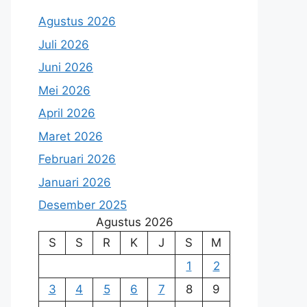
Agustus 2026
Juli 2026
Juni 2026
Mei 2026
April 2026
Maret 2026
Februari 2026
Januari 2026
Desember 2025
Agustus 2026
S
S
R
K
J
S
M
1
2
3
4
5
6
7
8
9