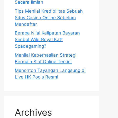
Secara Ilmiah
Tips Menilai Kredibilitas Sebuah
Situs Casino Online Sebelum
Mendaftar
Berapa Nilai Kelipatan Bayaran
Simbol Wild Royal Katt
Spadegaming?
Menilai Keberhasilan Strategi
Bermain Slot Online Terkini
Menonton Tayangan Langsung di
Live HK Pools Resmi
Archives