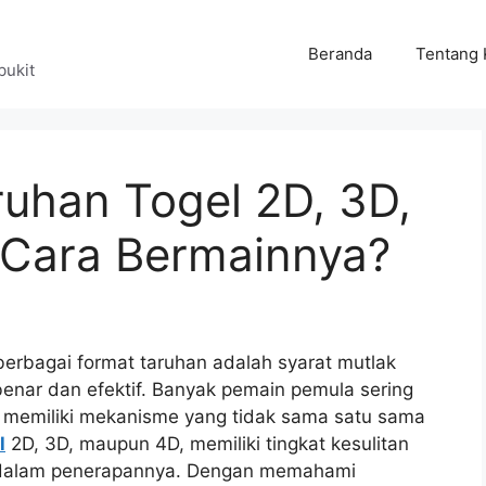
Beranda
Tentang 
bukit
ruhan Togel 2D, 3D,
 Cara Bermainnya?
rbagai format taruhan adalah syarat mutlak
enar dan efektif. Banyak pemain pemula sering
i memiliki mekanisme yang tidak sama satu sama
l
2D, 3D, maupun 4D, memiliki tingkat kesulitan
alam penerapannya. Dengan memahami