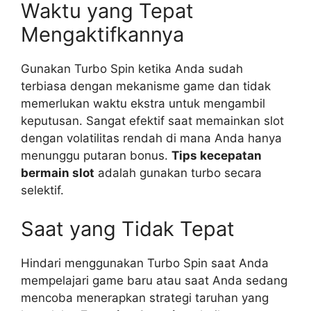
Waktu yang Tepat
Mengaktifkannya
Gunakan Turbo Spin ketika Anda sudah
terbiasa dengan mekanisme game dan tidak
memerlukan waktu ekstra untuk mengambil
keputusan. Sangat efektif saat memainkan slot
dengan volatilitas rendah di mana Anda hanya
menunggu putaran bonus.
Tips kecepatan
bermain slot
adalah gunakan turbo secara
selektif.
Saat yang Tidak Tepat
Hindari menggunakan Turbo Spin saat Anda
mempelajari game baru atau saat Anda sedang
mencoba menerapkan strategi taruhan yang