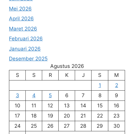
Mei 2026
April 2026
Maret 2026
Februari 2026
Januari 2026
Desember 2025
Agustus 2026
S
S
R
K
J
S
M
1
2
3
4
5
6
7
8
9
10
11
12
13
14
15
16
17
18
19
20
21
22
23
24
25
26
27
28
29
30