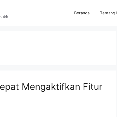
Beranda
Tentang 
bukit
epat Mengaktifkan Fitur