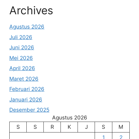
Archives
Agustus 2026
Juli 2026
Juni 2026
Mei 2026
April 2026
Maret 2026
Februari 2026
Januari 2026
Desember 2025
Agustus 2026
S
S
R
K
J
S
M
1
2