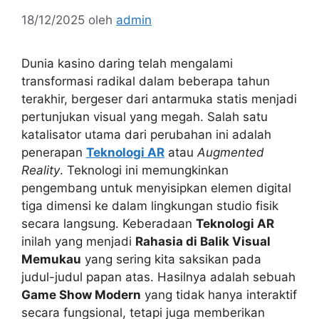
18/12/2025
oleh
admin
Dunia kasino daring telah mengalami
transformasi radikal dalam beberapa tahun
terakhir, bergeser dari antarmuka statis menjadi
pertunjukan visual yang megah. Salah satu
katalisator utama dari perubahan ini adalah
penerapan
Teknologi AR
atau
Augmented
Reality
. Teknologi ini memungkinkan
pengembang untuk menyisipkan elemen digital
tiga dimensi ke dalam lingkungan studio fisik
secara langsung. Keberadaan
Teknologi AR
inilah yang menjadi
Rahasia di Balik Visual
Memukau
yang sering kita saksikan pada
judul-judul papan atas. Hasilnya adalah sebuah
Game Show Modern
yang tidak hanya interaktif
secara fungsional, tetapi juga memberikan