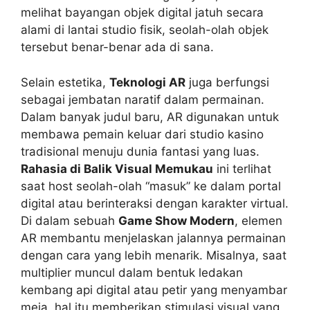
melihat bayangan objek digital jatuh secara
alami di lantai studio fisik, seolah-olah objek
tersebut benar-benar ada di sana.
Selain estetika,
Teknologi AR
juga berfungsi
sebagai jembatan naratif dalam permainan.
Dalam banyak judul baru, AR digunakan untuk
membawa pemain keluar dari studio kasino
tradisional menuju dunia fantasi yang luas.
Rahasia di Balik Visual Memukau
ini terlihat
saat host seolah-olah “masuk” ke dalam portal
digital atau berinteraksi dengan karakter virtual.
Di dalam sebuah
Game Show Modern
, elemen
AR membantu menjelaskan jalannya permainan
dengan cara yang lebih menarik. Misalnya, saat
multiplier muncul dalam bentuk ledakan
kembang api digital atau petir yang menyambar
meja, hal itu memberikan stimulasi visual yang