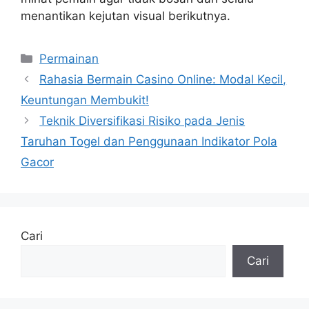
menantikan kejutan visual berikutnya.
Kategori
Permainan
Rahasia Bermain Casino Online: Modal Kecil,
Keuntungan Membukit!
Teknik Diversifikasi Risiko pada Jenis
Taruhan Togel dan Penggunaan Indikator Pola
Gacor
Cari
Cari