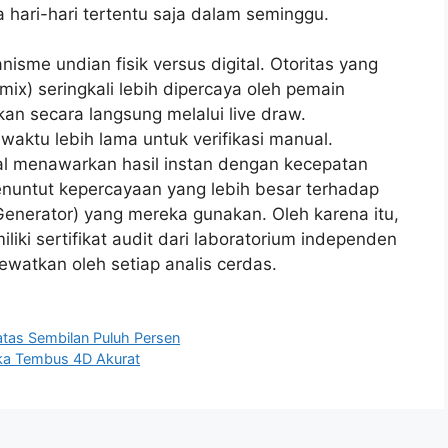
 hari-hari tertentu saja dalam seminggu.
me undian fisik versus digital. Otoritas yang
mix) seringkali lebih dipercaya oleh pemain
kan secara langsung melalui live draw.
aktu lebih lama untuk verifikasi manual.
al menawarkan hasil instan dengan kecepatan
enuntut kepercayaan yang lebih besar terhadap
nerator) yang mereka gunakan. Oleh karena itu,
iki sertifikat audit dari laboratorium independen
ewatkan oleh setiap analis cerdas.
atas Sembilan Puluh Persen
ka Tembus 4D Akurat