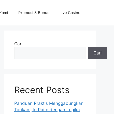
Kami
Promosi & Bonus
Live Casino
Cari
Cari
Recent Posts
Panduan Praktis Menggabungkan
Tarikan jitu Paito dengan Logika