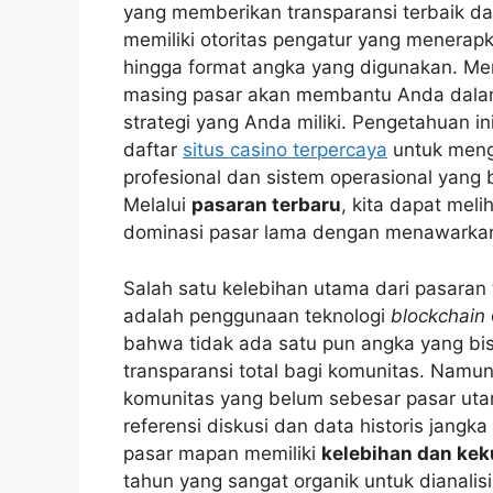
yang memberikan transparansi terbaik da
memiliki otoritas pengatur yang menerapk
hingga format angka yang digunakan. 
masing pasar akan membantu Anda dalam 
strategi yang Anda miliki. Pengetahuan 
daftar
situs casino terpercaya
untuk meng
profesional dan sistem operasional yang 
Melalui
pasaran terbaru
, kita dapat mel
dominasi pasar lama dengan menawarkan 
Salah satu kelebihan utama dari pasaran t
adalah penggunaan teknologi
blockchain
bahwa tidak ada satu pun angka yang bi
transparansi total bagi komunitas. Namun
komunitas yang belum sebesar pasar uta
referensi diskusi dan data historis jangka
pasar mapan memiliki
kelebihan dan ke
tahun yang sangat organik untuk dianalis