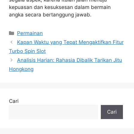
kepuasan dan kesuksesan dalam bermain
angka secara bertanggung jawab.
Kategori
Permainan
Kapan Waktu yang Tepat Mengaktifkan Fitur
Turbo Spin Slot
Analisis Harian: Rahasia Dibalik Tarikan Jitu
Hongkong
Cari
Cari